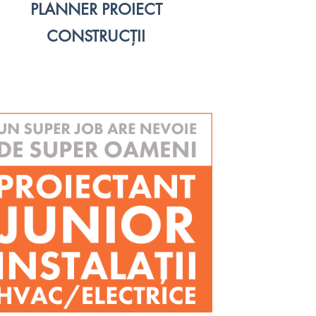
PLANNER PROIECT
CONSTRUC
Ț
II