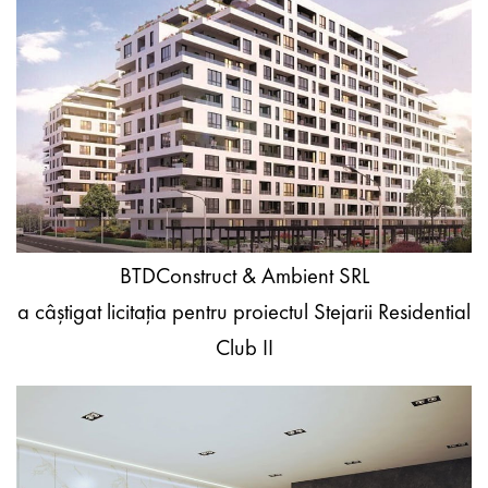
BTDConstruct & Ambient SRL
a
câștigat
licitația
pentru proiectul
Stejarii
Residential
Club
II