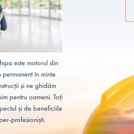
ipa este motorul din
m permanent în minte
nstrucții și ne ghidăm
uim pentru oameni. Toți
pectul și de beneficiile
uper-profesioniști.