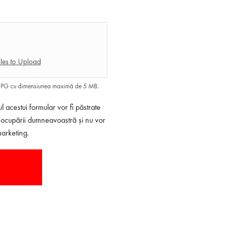
les to Upload
, JPG cu dimensiunea maximă de 5 MB.
 acestui formular vor fi păstrate
eocupării dumneavoastră și nu vor
marketing.