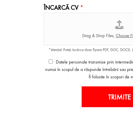
i
ÎNCARCĂ CV
*
e
l
*
*
Drag & Drop Files,
Choose Fi
*Atenție! Puteți încărca doar fișiere PDF, DOC, DOCX
Datele personale transmise prin intermediul
numai în scopul de a răspunde întrebării sau pr
fi folosite în scopuri de 
TRIMITE