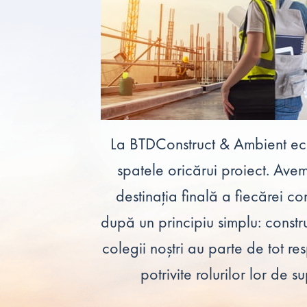
La BTDConstruct & Ambient ech
spatele oricărui proiect. Ave
destinația finală a fiecărei co
după un principiu simplu: constr
colegii noștri au parte de tot res
potrivite rolurilor lor de s