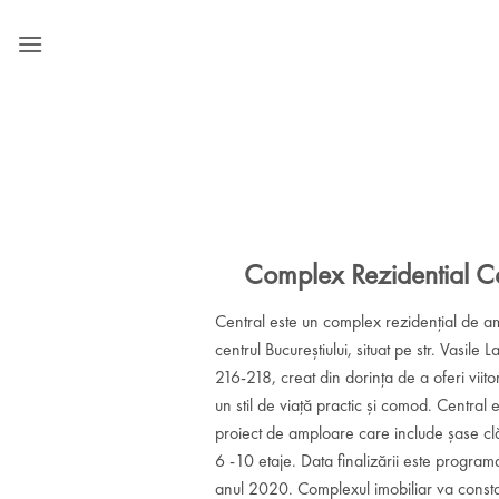
Skip
to
content
Complex Rezidential Ce
Central este un complex rezidențial de a
centrul Bucureștiului, situat pe str. Vasile L
216-218, creat din dorința de a oferi viitor
un stil de viață practic și comod. Central 
proiect de amploare care include șase clă
6 -10 etaje. Data finalizării este program
anul 2020. Complexul imobiliar va consta 