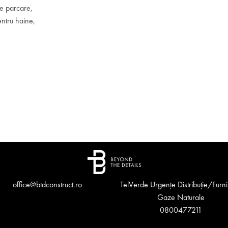
de parcare,
entru haine,
office@btdconstruct.ro
TelVerde Urgențe Distribuție/Furn
Gaze Naturale
0800477211