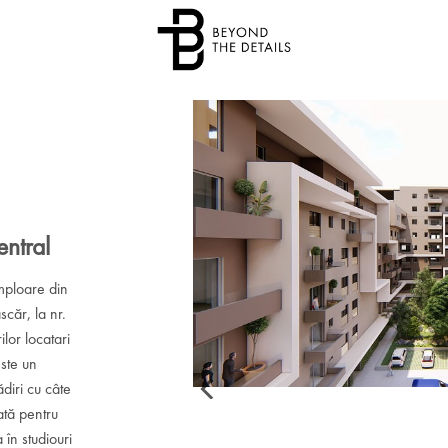
ntral
mploare din
ascăr, la nr.
ilor locatari
este un
diri cu câte
ată pentru
în studiouri