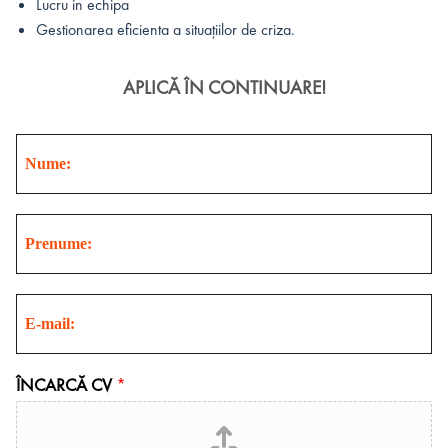
Lucru in echipa
Gestionarea eficienta a situațiilor de criza.
APLICĂ ÎN CONTINUARE!
N
u
m
e
P
*
r
e
n
E
u
m
m
a
e
i
*
ÎNCARCĂ CV
*
l
*