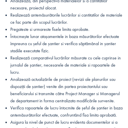
Analizează, din perspectiva materialelor si a cantitatilor
necesare, proiectul alocat.
Realizează antemăsurătorile lucrărilor si cantitatilor de materiale
ce fac parte din scopul lucrărilor.
Pregateste si urmareste fisele limita aprobate.
Întocmește lunar atașamentele in baza măsurătorilor efectuate
împreuna cu șeful de șantier si verifica săptămânal in șantier
stadiile executate fizic.
Realizează comparativul lucrărilor măsurate cu cele cuprinse in
jurnalul de șantier, necesarele de materiale si rapoartele de
lucru.
Analizează actualizările de proiect (revizii ale planurilor sau
dispoziții de șantier) venite din partea proiectantului sau
beneficiarului si transmite către Project Manager si Managerul
de departament in forma centralizata modificările survenite.
Verifica rapoartele de lucru întocmite de șeful de șantier in baza
antemăsurătorilor efectuate, confruntând fisa limita aprobată.
Asigura la nivel de punct de lucru evidenta documentelor si a