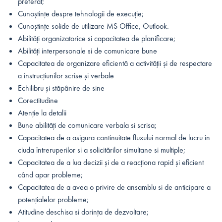
preferat;
Cunoștințe despre tehnologii de execuție;
Cunoștințe solide de utilizare MS Office, Outlook.
Abilități organizatorice si capacitatea de planificare;
Abilități interpersonale si de comunicare bune
Capacitatea de organizare eficientă a activității și de respectare
a instrucțiunilor scrise și verbale
Echilibru și stăpânire de sine
Corectitudine
Atenție la detalii
Bune abilități de comunicare verbala si scrisa;
Capacitatea de a asigura continuitate fluxului normal de lucru in
ciuda întreruperilor si a solicitărilor simultane si multiple;
Capacitatea de a lua decizii și de a reacționa rapid și eficient
când apar probleme;
Capacitatea de a avea o privire de ansamblu si de anticipare a
potențialelor probleme;
Atitudine deschisa si dorința de dezvoltare;