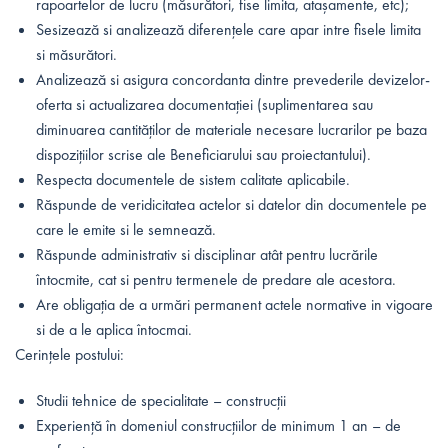
rapoartelor de lucru (măsurători, fise limita, atașamente, etc);
Sesizează si analizează diferențele care apar intre fisele limita
si măsurători.
Analizează si asigura concordanta dintre prevederile devizelor-
oferta si actualizarea documentației (suplimentarea sau
diminuarea cantităților de materiale necesare lucrarilor pe baza
dispozițiilor scrise ale Beneficiarului sau proiectantului).
Respecta documentele de sistem calitate aplicabile.
Răspunde de veridicitatea actelor si datelor din documentele pe
care le emite si le semnează.
Răspunde administrativ si disciplinar atât pentru lucrările
întocmite, cat si pentru termenele de predare ale acestora.
Are obligația de a urmări permanent actele normative in vigoare
si de a le aplica întocmai.
Cerințele postului:
Studii tehnice de specialitate – construcții
Experiență în domeniul construcțiilor de minimum 1 an – de