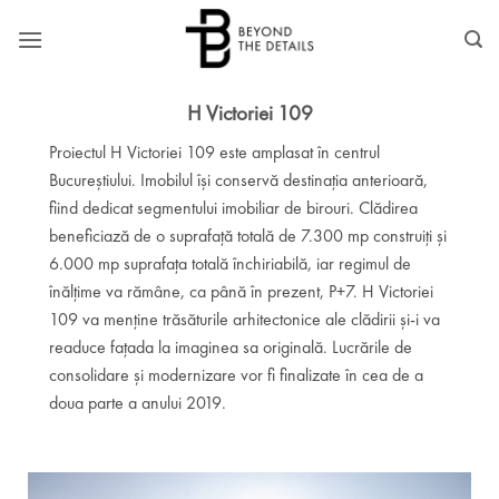
Skip
to
content
H Victoriei 109
Proiectul H Victoriei 109 este amplasat în centrul
Bucureștiului. Imobilul își conservă destinația anterioară,
fiind dedicat segmentului imobiliar de birouri. Clădirea
beneficiază de o suprafață totală de 7.300 mp construiți și
6.000 mp suprafața totală închiriabilă, iar regimul de
înălțime va rămâne, ca până în prezent, P+7. H Victoriei
109 va menține trăsăturile arhitectonice ale clădirii și-i va
readuce fațada la imaginea sa originală. Lucrările de
consolidare și modernizare vor fi finalizate în cea de a
doua parte a anului 2019.